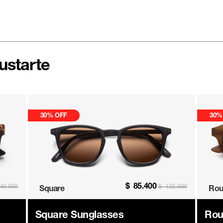
ustarte
30% OFF
30%
$
85.400
40.000
$
122.000
Square
Rou
Square Sunglasses
Rou