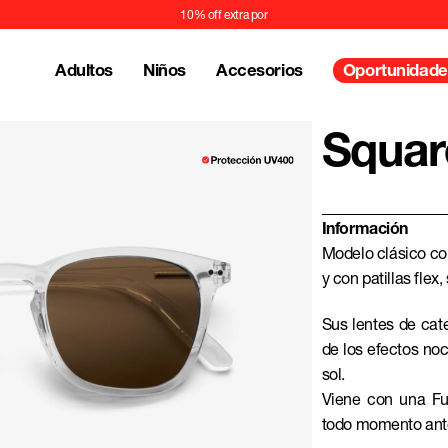
10% off extra por transf
Adultos
Niños
Accesorios
Oportunidade
Squar
Información
Modelo clásico co
y con patillas flex
Sus lentes de cat
de los efectos noci
sol.
Viene con una Fu
todo momento ante