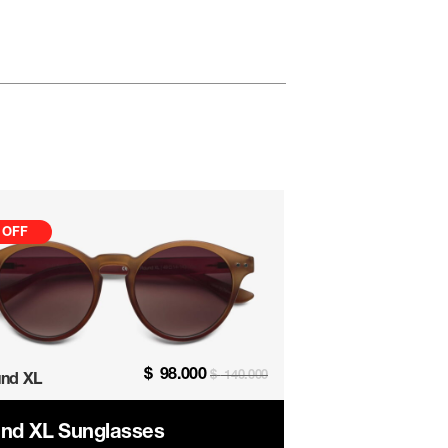
 OFF
$
98.000
$
140.000
nd XL
nd XL Sunglasses