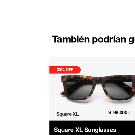
También podrían g
30% OFF
$
98.000
$
98.000
$
140.000
$
1
Square XL
lasses
Square XL Sunglasses