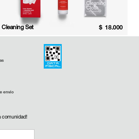
Cleaning Set
$
18.000
as
e envío
a comunidad!