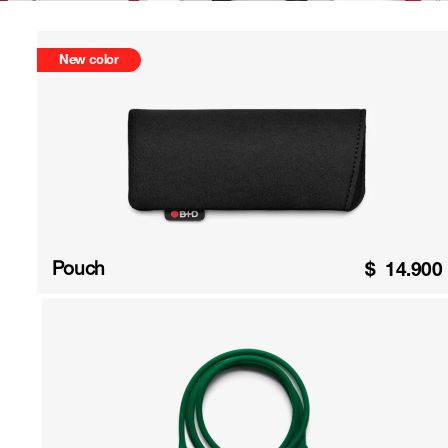
New color
Pouch
$
14.900