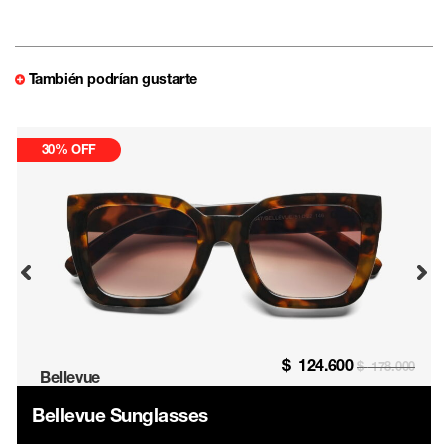
También podrían gustarte
30% OFF
$
124.600
$
178.000
Bellevue
Bellevue Sunglasses