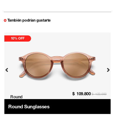
También podrían gustarte
10% OFF
$
109.800
$
122.000
Round
Round Sunglasses