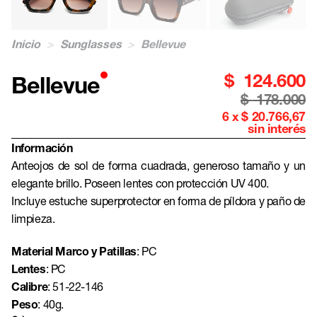
Inicio
>
Sunglasses
>
Bellevue
$
124.600
Bellevue
$
178.000
6 x $ 20.766,67
sin interés
Información
Anteojos de sol de forma cuadrada, generoso tamaño y un
elegante brillo. Poseen lentes con protección UV 400.
Incluye estuche superprotector en forma de píldora y paño de
limpieza.
Material Marco y Patillas
: PC
Lentes
: PC
Calibre
: 51-22-146
Peso
: 40g.