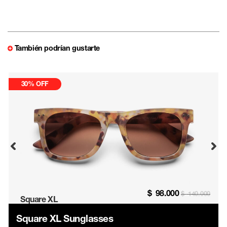
También podrían gustarte
30% OFF
$
98.000
$
140.000
Square XL
Square XL Sunglasses