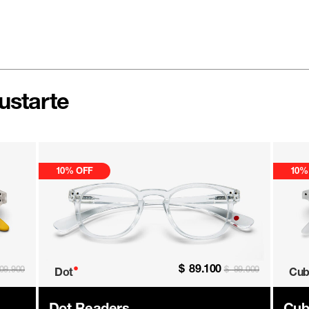
ustarte
10% OFF
10%
$
89.100
•
09.900
$
99.000
Dot
Cub
Dot Readers
Cub