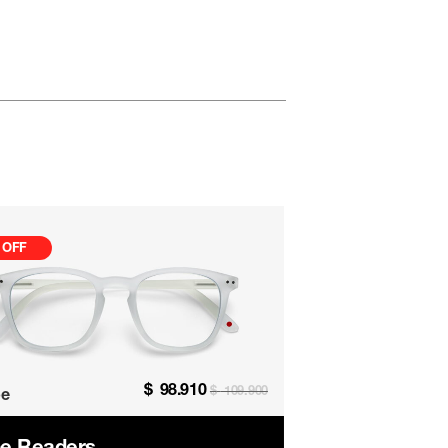
 OFF
$
98.910
$
109.900
e
e Readers