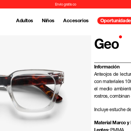
Envío gratis compran
Adultos
Niños
Accesorios
Oportunidade
Geo
Información
Anteojos de lectu
con materiales 10
el medio ambient
rostros, combinan 
Incluye estuche de
Material Marco y P
Lentes:
PMMA