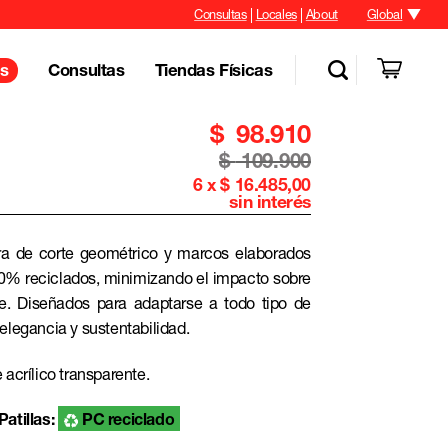
Consultas
Locales
About
Global
Consultas
Tiendas Físicas
s
$
98.910
$
109.900
6 x $ 16.485,00
sin interés
ra de corte geométrico y marcos elaborados
0% reciclados, minimizando el impacto sobre
e. Diseñados para adaptarse a todo tipo de
elegancia y sustentabilidad.
 acrílico transparente.
atillas:
PC reciclado