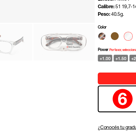
Calibre:
51 19,7-1
Peso:
40.5g.
Color
Power
Por favor, seleccion
+1.00
+1.50
+2
¿Conocés tu gradu