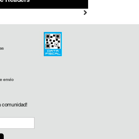
as
e envío
a comunidad!