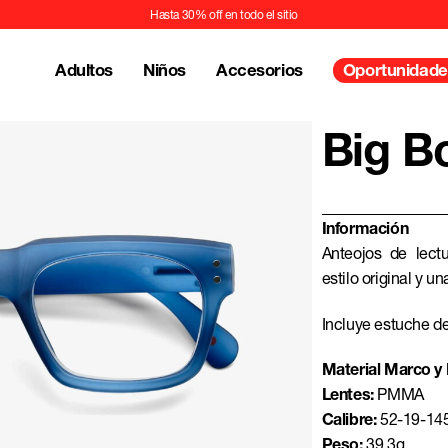
Hasta 30% off en todo el sitio
Adultos
Niños
Accesorios
Oportunidade
Big B
Información
Anteojos de lect
estilo original y u
Incluye estuche de
Material Marco y P
Lentes:
PMMA
Calibre:
52-19-14
Peso:
39.3g.