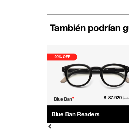
También podrían g
20% OFF
$
76.930
$
87.920
•
$
109.900
$
1
Blue Ban
Blue Ban Readers