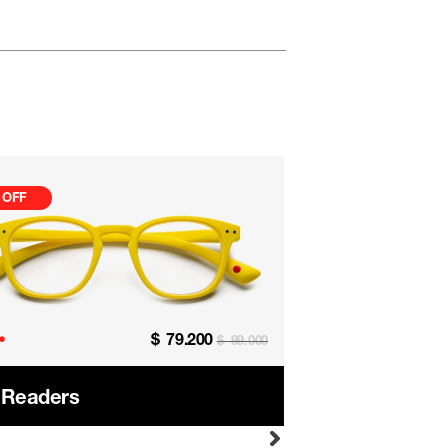
 OFF
$
79.200
•
$
99.000
 Readers