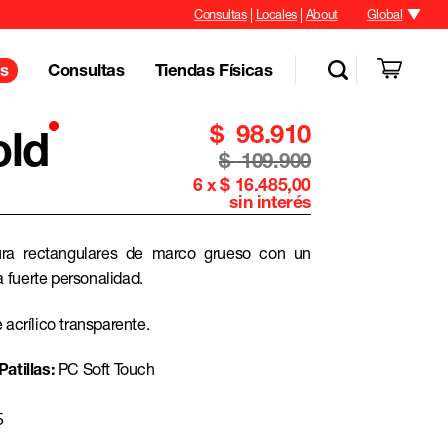
Consultas
Locales
About
Global
Consultas
Tiendas Físicas
s
$
98.910
old
$
109.900
6 x $ 16.485,00
sin interés
ura rectangulares de marco grueso con un
na fuerte personalidad.
 acrílico transparente.
atillas:
PC Soft Touch
5