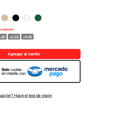
á corrección
.00
+2.50
+3.00
Agregar al carrito
ación? Hacé el test de visión