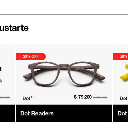
ustarte
20% OFF
20%
$
79.200
•
09.900
$
99.000
Dot
Dot
Dot Readers
Dot