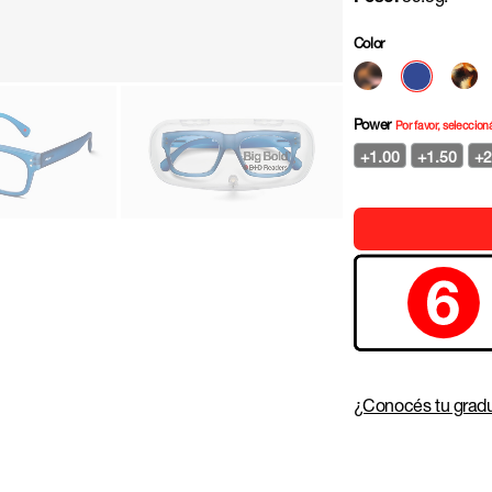
Color
Power
Por favor, seleccion
+1.00
+1.50
+2
¿Conocés tu gradu