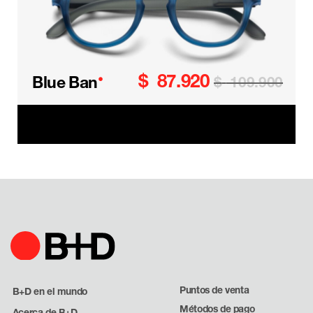
$
87.920
•
Blue Ban
$
109.900
Blue Ban Readers
Puntos de venta
B+D en el mundo
Métodos de pago
Acerca de B+D