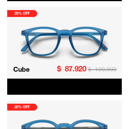
20% OFF
$
87.920
Cube
$
109.900
Cube Readers
20% OFF