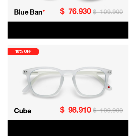
$
76.930
•
Blue Ban
$
109.900
Blue Ban Readers
10% OFF
$
98.910
Cube
$
109.900
Cube Readers