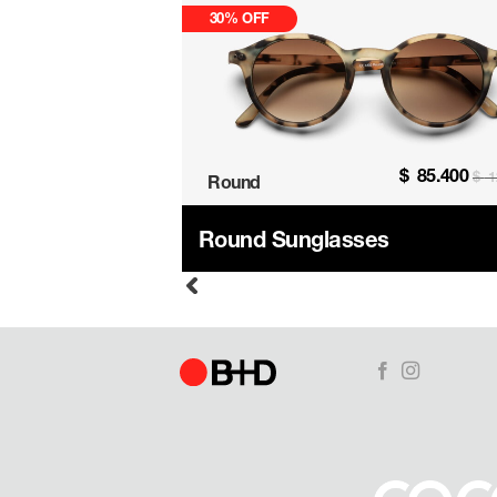
30% OFF
$
98.000
$
85.400
$
140.000
$
1
Round
lasses
Round Sunglasses