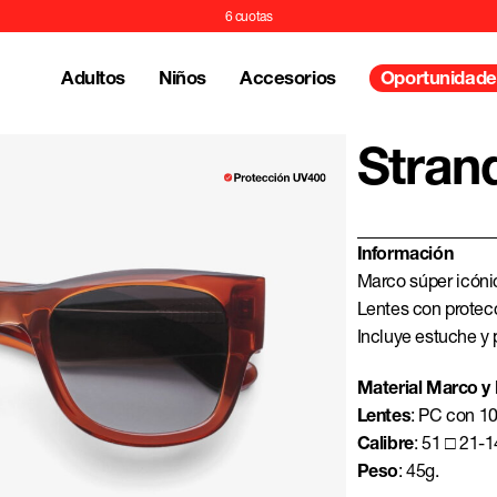
Adultos
Niños
Accesorios
Oportunidade
Stran
Información
Marco súper icóni
Lentes con protec
Incluye estuche y
Material Marco y 
Lentes
: PC con 1
Calibre
: 51 □ 21-
Peso
: 45g.