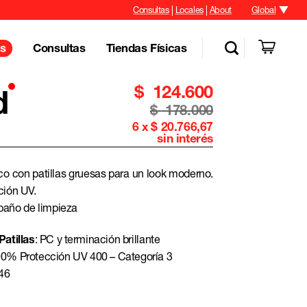
Consultas
Locales
About
Global
Consultas
Tiendas Físicas
s
$
124.600
d
$
178.000
6 x $ 20.766,67
sin interés
co con patillas gruesas para un look moderno.
ción UV.
 paño de limpieza
Patillas
: PC y terminación brillante
00% Protección UV 400 – Categoría 3
146