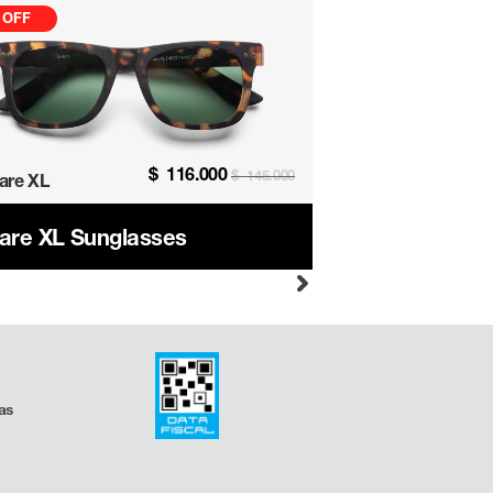
 OFF
$
116.000
$
145.000
are XL
are XL Sunglasses
as