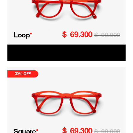
$
69.300
•
Loop
$
99.000
Loop Kids
30% OFF
$
69.300
•
Square
$
99.000