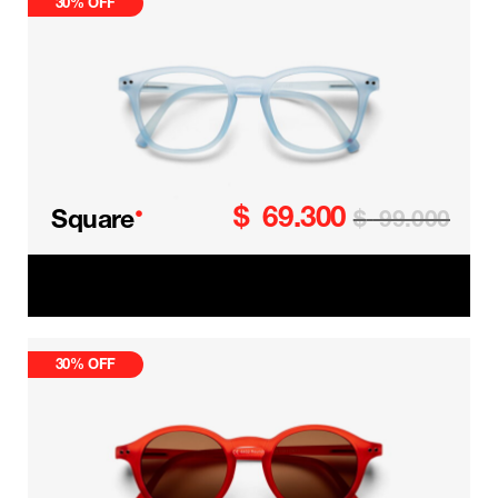
30% OFF
$
69.300
•
Square
$
99.000
Square Kids
30% OFF