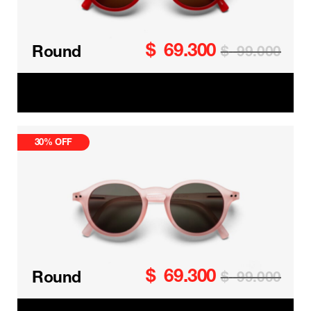
$
69.300
Round
$
99.000
Round Kids
30% OFF
$
69.300
Round
$
99.000