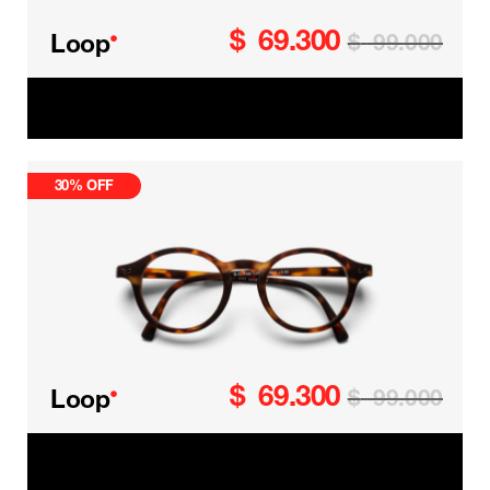
$
69.300
•
Loop
$
99.000
Loop Kids
30% OFF
$
69.300
•
Loop
$
99.000
Loop Kids