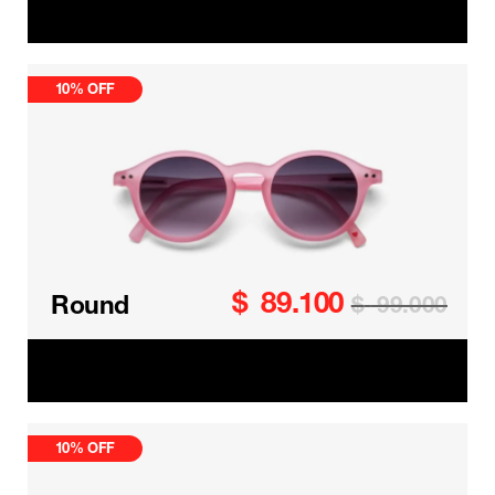
Round Kids
10% OFF
$
89.100
Round
$
99.000
Round Kids
10% OFF