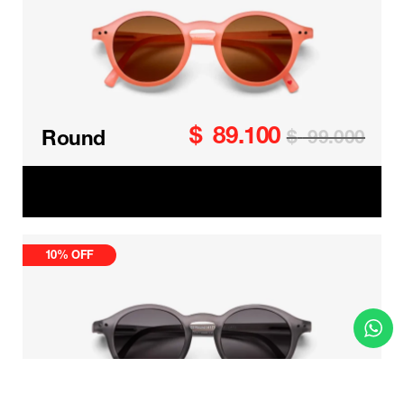
$
89.100
Round
$
99.000
Round Kids
10% OFF