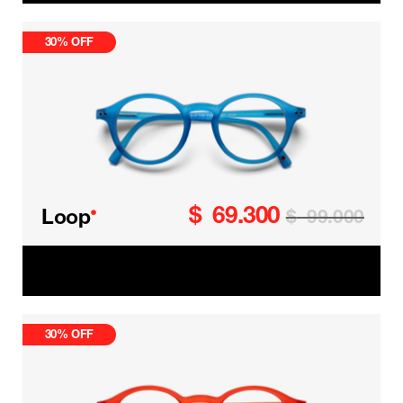
30% OFF
$
69.300
•
Loop
$
99.000
Loop Kids
30% OFF