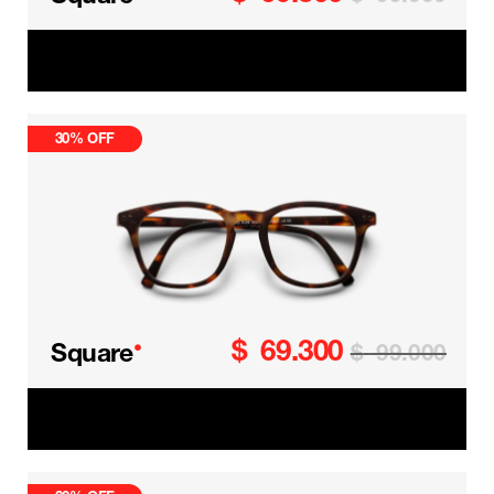
Square Kids
30% OFF
$
69.300
•
Square
$
99.000
Square Kids